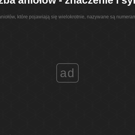
zba aniołów - znaczenie i s
 aniołów, które pojawiają się wielokrotnie, nazywane są numeram
ad