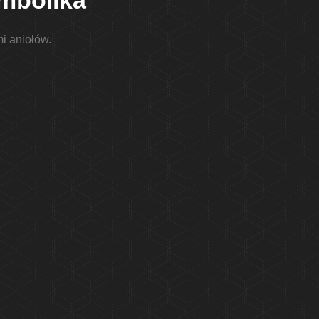
ymbolika
i aniołów.