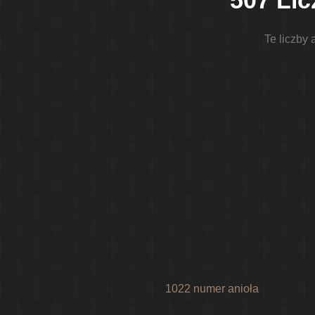
507 Lic
Te liczby
1022 numer anioła