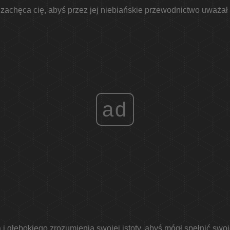
zachęca cię, abyś przez jej niebiańskie przewodnictwo uważa
ad
i głębokiego zrozumienia swojej istoty, abyś mógł spełnić swoj