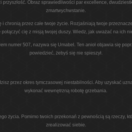
i przyszłość. Obraz sprawiedliwości par excellence, dwudziestk
zmartwychwstanie.
ę i chronią przez całe twoje życie. Rozjaśniają twoje przeznac
 połączyć cię z misją twojej duszy. Wiedz, jak uważać na ich ni
niołem numer 507, nazywa się Umabel. Ten anioł objawia się popr
powiedzieć, żebyś się nie spieszył.
isz przez okres tymczasowej niestabilności. Aby uzyskać uzna
wykonać wewnętrzną robotę grzebania.
go życia. Pomimo twoich przekonań z pewnością są rzeczy, któ
zrealizować siebie.