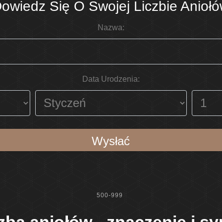
owiedz Się O Swojej Liczbie Anioł
Nazwa:
Data Urodzenia:
Wysłać
500-999