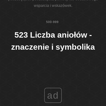
wsparcia i wskazówek.
500-999
523 Liczba aniołów -
znaczenie i symbolika
ad