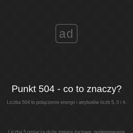
ad
Punkt 504 - co to znaczy?
Liczba 504 to połączenie energii i atrybutów liczb 5, 0 i 4.
Liczba 5 oznacza duże zmiany życiowe, podejmowanie