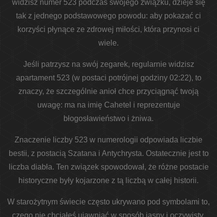
widzisz numer 523 podczas swojego związku, dzieje się
tak z jednego podstawowego powodu: aby pokazać ci
korzyści płynące ze zdrowej miłości, która przynosi ci
wiele.
Jeśli patrzysz na swój zegarek, regularnie widzisz
apartament 523 (w postaci potrójnej godziny 02:22), to
znaczy, że szczególnie anioł chce przyciągnąć twoją
uwagę: ma na imię Cahetel i reprezentuje
błogosławieństwo i żniwa.
Znaczenie liczby 523 w numerologii odpowiada liczbie
bestii, z postacią Szatana i Antychrysta. Ostatecznie jest to
liczba diabła. Ten związek spowodował, że różne postacie
historyczne były kojarzone z tą liczbą w całej historii.
W starożytnym świecie często ukrywano pod symbolami to,
czego nie chciałeś ujawniać w sposób jasny i oczywisty,