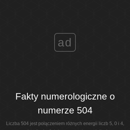
ad
Fakty numerologiczne o
numerze 504
Liczba 504 jest połączeniem różnych energii liczb 5, 0 i 4,