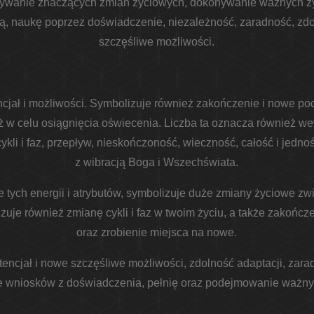
nywanie znaczących zmian życiowych, dokonywanie ważnych ży
ą, naukę poprzez doświadczenie, niezależność, zaradność, zdo
szczęśliwe możliwości.
ncjał i możliwości. Symbolizuje również zakończenie i nowe poc
 w celu osiągnięcia oświecenia. Liczba ta oznacza również w
 cykli i faz, przepływ, nieskończoność, wieczność, całość i jedno
z wibracją Boga i Wszechświata.
e tych energii i atrybutów, symbolizuje duże zmiany życiowe 
je również zmianę cykli i faz w twoim życiu, a także zakończe
oraz zrobienie miejsca na nowe.
tencjał i nowe szczęśliwe możliwości, zdolność adaptacji, zara
e wniosków z doświadczenia, pełnię oraz podejmowanie ważnyc