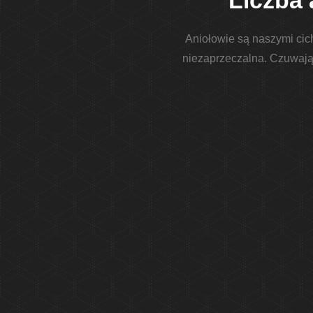
Liczba 
Aniołowie są naszymi cic
niezaprzeczalna. Czuwają 