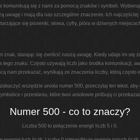
e komunikują się z nami za pomocą znaków i symboli. Wybieraj
ą uwagę i mają dla nas szczególne znaczenie. Ich najczęście
arzające się piosenki, słowa, cyfry, pióra w dziwnych miejscach
m znak, starając się zwrócić naszą uwagę. Kiedy udaje im się z
tego znaku. Często używają liczb jako środka komunikacji, aw
hcą nam przekazać, wynikają ze znaczenia liczby, którą często 
ię zobaczyć wszędzie anioła numer 500, przeczytaj ten tekst, aby
ymbolice i przesłaniu, które twoi aniołowie próbują ci przekazać
Numer 500 - co to znaczy?
Liczba 500 to połączenie energii liczb 5 i 0.
e energię tych liczb. Liczba 0 intensyfikuje energię innych licz