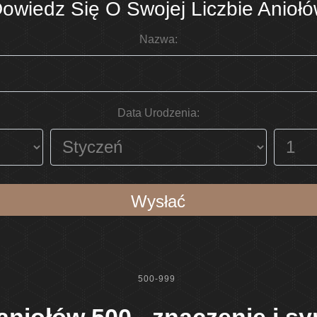
owiedz Się O Swojej Liczbie Anioł
Nazwa:
Data Urodzenia:
Wysłać
500-999