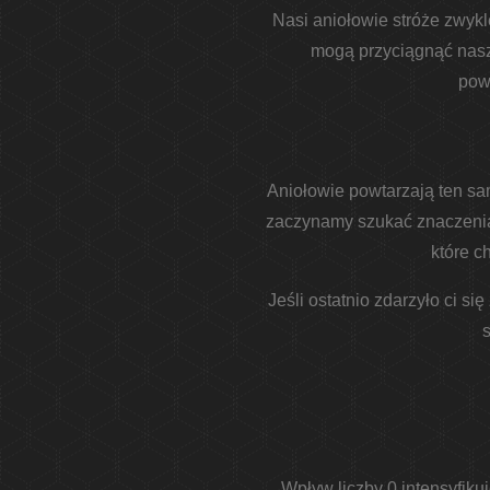
Nasi aniołowie stróże zwykl
mogą przyciągnąć nasz
powt
Aniołowie powtarzają ten sa
zaczynamy szukać znaczenia 
które c
Jeśli ostatnio zdarzyło ci s
s
Wpływ liczby 0 intensyfikuj