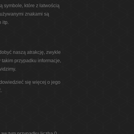
ą symbole, które z łatwością
j używanymi znakami są
 itp.
dobyć naszą atrakcję, zwykle
 takim przypadku informacje,
widzimy.
 dowiedzieć się więcej o jego
.
b, aw tym przypadku liczba 0