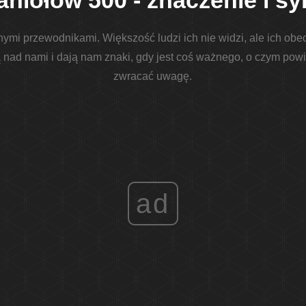
aniołów 500 - znaczenie i s
hymi przewodnikami. Większość ludzi ich nie widzi, ale ich obe
nad nami i dają nam znaki, gdy jest coś ważnego, o czym pow
zwracać uwagę.
ad