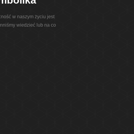
ymbolika
cność w naszym życiu jest
inniśmy wiedzieć lub na co